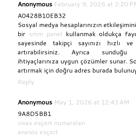
Anonymous
February 9, 2026 at 2:20 P
A0428B10EB32
Sosyal medya hesaplarınızın etkileşimini 
bir
smm panel
kullanmak oldukça fayda
sayesinde takipçi sayınızı hızlı ve
artırabilirsiniz. Ayrıca sunduğu 
ihtiyaçlarınıza uygun çözümler sunar. S
artırmak için doğru adres burada bulunu
Reply
Anonymous
May 1, 2026 at 12:43 AM
9A8D5BB1
sivas esçort numaraları
avanos esçort