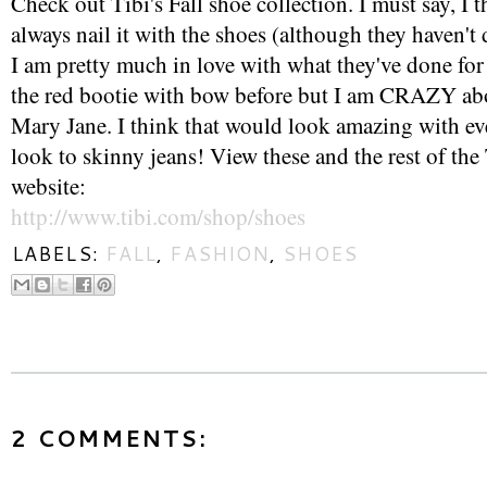
Check out Tibi's Fall shoe collection. I must say, I t
always nail it with the shoes (although they haven't 
I am pretty much in love with what they've done for 
the red bootie with bow before but I am CRAZY abou
Mary Jane. I think that would look amazing with ev
look to skinny jeans! View these and the rest of the 
website:
http://www.tibi.com/shop/shoes
LABELS:
FALL
,
FASHION
,
SHOES
2 COMMENTS: